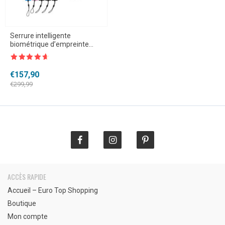
Serrure intelligente
biométrique d’empreinte
digitale
Note
4.5
sur 5
Le
Le
€
157,90
prix
prix
€
299,99
initial
actuel
était :
est :
€299,99.
€157,90.
ACCÈS RAPIDE
Accueil – Euro Top Shopping
Boutique
Mon compte