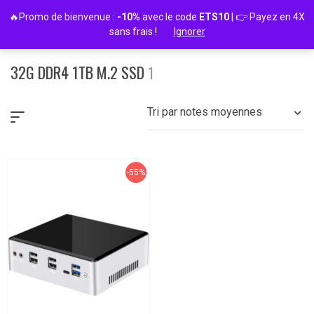
Passer
🔥Promo de bienvenue :
-10%
avec le code
ETS10
| 👉 Payez en 4X
au
sans frais !
Ignorer
contenu
32G DDR4 1TB M.2 SSD
1
Tri par notes moyennes
-55%