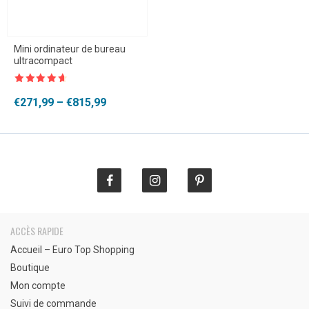
Mini ordinateur de bureau
ultracompact
Note
4.5
sur 5
Plage
€
271,99
–
€
815,99
de
prix :
€271,99
à
€815,99
ACCÈS RAPIDE
Accueil – Euro Top Shopping
Boutique
Mon compte
Suivi de commande