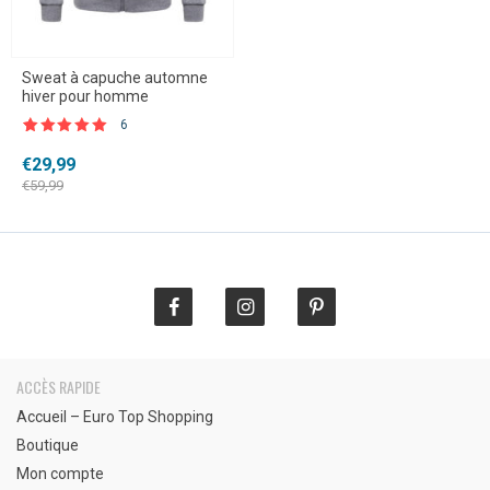
Sweat à capuche automne
hiver pour homme
6
Noté
6
5.00
sur 5 basé
Le
Le
€
29,99
sur
prix
prix
notations
€
59,99
client
initial
actuel
était :
est :
€59,99.
€29,99.
ACCÈS RAPIDE
Accueil – Euro Top Shopping
Boutique
Mon compte