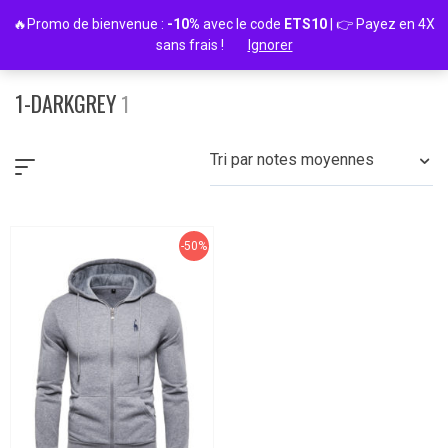
Passer
🔥Promo de bienvenue :
-10%
avec le code
ETS10
| 👉 Payez en 4X
au
sans frais !
Ignorer
contenu
1-DARKGREY
1
Tri par notes moyennes
-50%