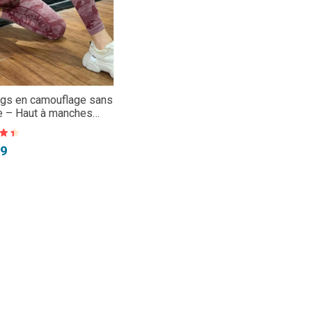
gs en camouflage sans
e – Haut à manches
es
99