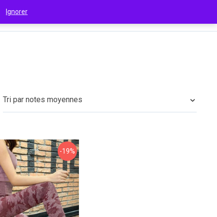
 !
Ignorer
€
(EUR)
Tri par notes moyennes
-19%